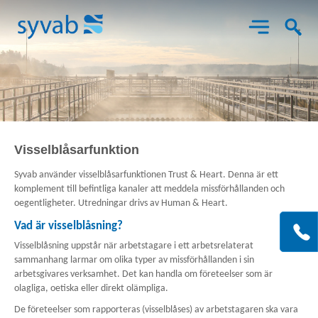
Aktuellt
Visselblåsarfunktion
Syvab använder visselblåsarfunktionen Trust & Heart. Denna är ett
Det här gör vi
komplement till befintliga kanaler att meddela missförhållanden och
oegentligheter. Utredningar drivs av Human & Heart.
Bes
Om Syvab
Vad är visselblåsning?
X
K
SY
Visselblåsning uppstår när arbetstagare i ett arbetsrelaterat
o
Him
sammanhang larmar om olika typer av missförhållanden i sin
Projekt
147
arbetsgivares verksamhet. Det kan handla om företeelser som är
92
olagliga, oetiska eller direkt olämpliga.
GR
De företeelser som rapporteras (visselblåses) av arbetstagaren ska vara