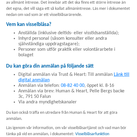
Hjälp oss och Östersjön
av allmänt intresse. Det innebär att det ska finns ett större intresse än
det egna, det vill säga ett så kallat allmänintresse. Läs mer i dokumentet
Kon
nedan om vad som är ett visselblåsarärende.
Tel
Företag och industrier
väx
Vem kan visselblåsa?
08-
Anställda (inklusive deltids- eller visstidsanställda);
Inhyrd personal (såsom konsulter eller andra
410
Kontakta oss
självständiga uppdragstagare);
776
Personer som utför praktik eller volontärarbete i
00
bolaget
Sök
Tel
Du kan göra din anmälan på följande sätt
08-
Digital anmälan via Trust & Heart: Till anmälan
Länk till
530
digital anmälan
270
Anmälan via telefon:
08-82 40 00
, öppet kl. 8-16
08
Anmälan via brev: Human & Heart, Pelle Bergs backe
3c, 791 50 Falun
E-
Via andra myndighetskanaler
pos
inf
Du kan också träffa en utredare från Human & Heart för att göra
anmälan.
Läs igenom vår information, om vår visselblåsartjänst och vad man bör
tänka på vid en anmälan, i dokumentet:
Visselblåsarfunktion