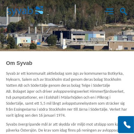
Aktuellt
Om Syvab
Syvab är ett kommunalt aktiebolag som ägs av kommunerna Botkyrka,
Det här gör vi
Nykvarn, Salem och av Stockholm stad genom deras bolag Stockholm
Vatten AB och Södertälje genom deras bolag Telge i Södertälje
AB. Bolaget äger och driver avloppsreningsverket Himmerfjärdsverket,
Om Syvab
två pumpstationer, en i Eolshäll i Mälarhöjden och en i Pilkrog i
Södertälje, samt ett 5,5 mil långt avloppstunnelsystem som sträcker sig
från Essingeöarna i södra Stockholm ner till Järna i Södertälje. Verket har
Projekt
varit igång sen den 16 januari 1974.
Bes
X
K
Syvabs övergripande mål är att skydda vår miljö mot utsläpp som kan
SY
påverka Östersjön. De krav som idag finns på reningen av avloppsvattnet
o