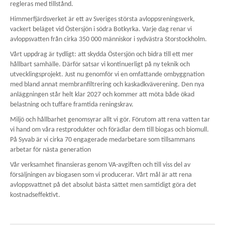
Hjälp oss och Östersjön
Him
regleras med tillstånd.
147
Himmerfjärdsverket är ett av Sveriges största avloppsreningsverk,
92
vackert beläget vid Östersjön i södra Botkyrka. Varje dag renar vi
Företag och industrier
GR
avloppsvatten från cirka 350 000 människor i sydvästra Storstockholm.
Vårt uppdrag är tydligt: att skydda Östersjön och bidra till ett mer
Kon
hållbart samhälle. Därför satsar vi kontinuerligt på ny teknik och
Kontakta oss
Tel
utvecklingsprojekt. Just nu genomför vi en omfattande ombyggnation
väx
med bland annat membranfiltrering och kaskadkväverening. Den nya
anläggningen står helt klar 2027 och kommer att möta både ökad
08-
Sök
belastning och tuffare framtida reningskrav.
410
Miljö och hållbarhet genomsyrar allt vi gör. Förutom att rena vatten tar
776
vi hand om våra restprodukter och förädlar dem till biogas och biomull.
00
På Syvab är vi cirka 70 engagerade medarbetare som tillsammans
Tel
arbetar för nästa generation
08-
Vår verksamhet finansieras genom VA-avgiften och till viss del av
530
försäljningen av biogasen som vi producerar. Vårt mål är att rena
270
avloppsvattnet på det absolut bästa sättet men samtidigt göra det
08
kostnadseffektivt.
E-
pos