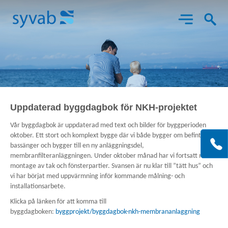
Aktuellt
Uppdaterad byggdagbok för NKH-projektet
Vår byggdagbok är uppdaterad med text och bilder för byggperioden
Det här gör vi
Bes
oktober. Ett stort och komplext bygge där vi både bygger om befintliga
X
K
bassänger och bygger till en ny anläggningsdel,
SY
o
membranfilteranläggningen. Under oktober månad har vi fortsatt med
Him
Om Syvab
montage av tak och fönsterpartier. Svansen är nu klar till ”tätt hus” och
147
vi har börjat med uppvärmning inför kommande målning- och
92
installationsarbete.
Projekt
GR
Klicka på länken för att komma till
byggdagboken:
byggprojekt/byggdagbok-nkh-membrananlaggning
Kon