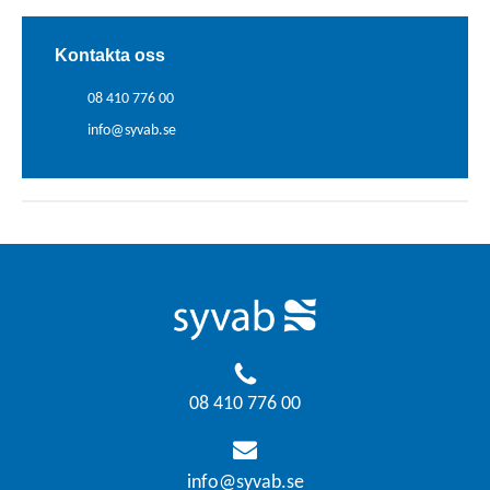
Hjälp oss och Östersjön
väx
08-
Kontakta oss
Företag och industrier
410
08 410 776 00
776
00
info@syvab.se
Kontakta oss
Tel
08-
530
Sök
270
08
E-
pos
inf
08 410 776 00
info@syvab.se