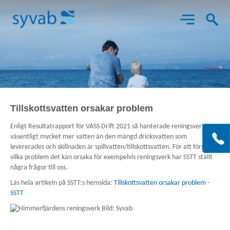
Aktuellt
Tillskottsvatten orsakar problem
Enligt Resultatrapport för VASS Drift 2021 så hanterade reningsverken
Det här gör vi
Bes
väsentligt mycket mer vatten än den mängd dricksvatten som
X
K
SY
levererades och skillnaden är spillvatten/tillskottsvatten. För att förstå
o
Him
vilka problem det kan orsaka för exempelvis reningsverk har SSTT ställt
Om Syvab
147
några frågor till oss.
92
Läs hela artikeln på SSTT:s hemsida:
Tillskottsvatten orsakar problem -
GR
SSTT
Projekt
Kon
Tel