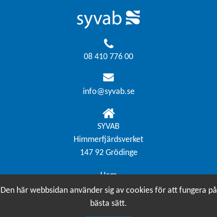
08 410 776 00
info@syvab.se
SYVAB
Himmerfjärdsverket
147 92 Grödinge
Hem
Om Syvab
Den här webbsidan använder sig av cookies för att fungera på
Himmerfjärdsverket
bästa sätt.
Kontakt