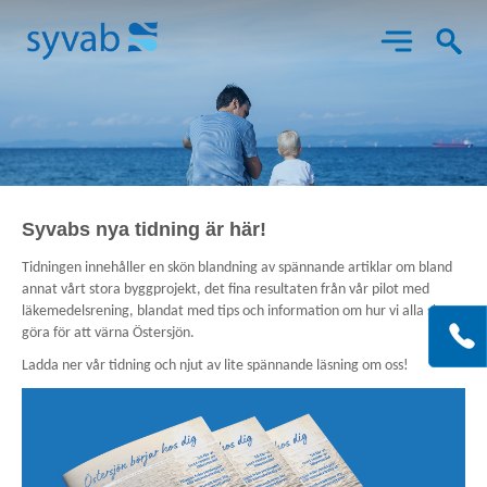
Aktuellt
Syvabs nya tidning är här!
Tidningen innehåller en skön blandning av spännande artiklar om bland
Det här gör vi
annat vårt stora byggprojekt, det fina resultaten från vår pilot med
läkemedelsrening, blandat med tips och information om hur vi alla ska
Bes
göra för att värna Östersjön.
X
K
Om Syvab
SY
o
Ladda ner vår tidning och njut av lite spännande läsning om oss!
Him
147
Projekt
92
GR