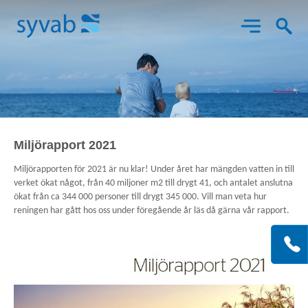
Aktuellt
Miljörapport 2021
Miljörapporten för 2021 är nu klar! Under året har mängden vatten in till
Det här gör vi
verket ökat något, från 40 miljoner m2 till drygt 41, och antalet anslutna
ökat från ca 344 000 personer till drygt 345 000. Vill man veta hur
reningen har gått hos oss under föregående år läs då gärna vår rapport.
Om Syvab
Bes
X
K
SY
o
Projekt
Him
147
92